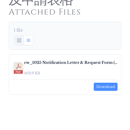
及申請表格
Attached Files
1 file
cw_1025 Notification Letter & Request Form (NRH).pdf
402.9 KB
Download