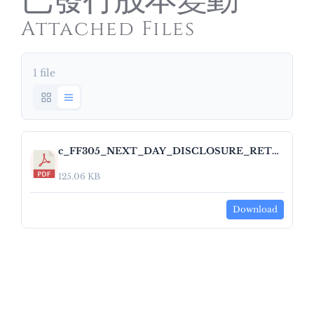
已發行股本變動
Attached Files
1 file
c_FF305_NEXT_DAY_DISCLOSURE_RETURN_EQUITY_V1_3_0 KNT Holdings Limited.pdf
125.06 KB
Download