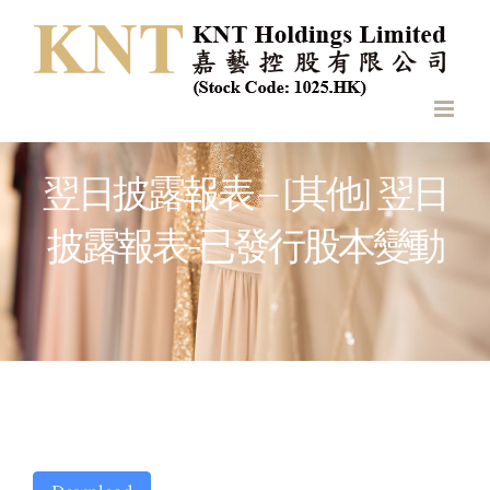
Skip
to
content
翌日披露報表 – [其他] 翌日
披露報表-已發行股本變動