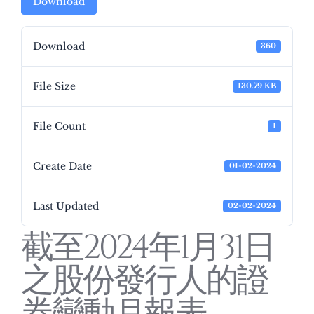
Download
Download
360
File Size
130.79 KB
File Count
1
Create Date
01-02-2024
Last Updated
02-02-2024
截至2024年1月31日
之股份發行人的證