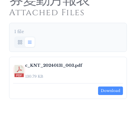
券變動月報表
Attached Files
1 file
c_KNT_20240131_003.pdf
130.79 KB
Download