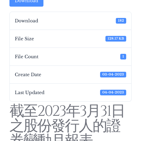
Download
Download
182
File Size
128.17 KB
File Count
1
Create Date
03-04-2023
Last Updated
04-04-2023
截至2023年3月31日
之股份發行人的證