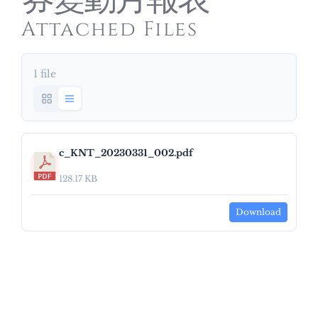
券變動月報表
Attached Files
1 file
c_KNT_20230331_002.pdf
128.17 KB
Download