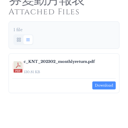
券變動月報表
Attached Files
1 file
c_KNT_202302_monthlyreturn.pdf
130.81 KB
Download