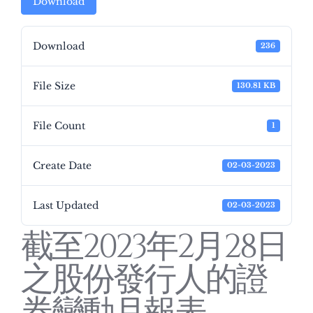
Download
Download
236
File Size
130.81 KB
File Count
1
Create Date
02-03-2023
Last Updated
02-03-2023
截至2023年2月28日
之股份發行人的證