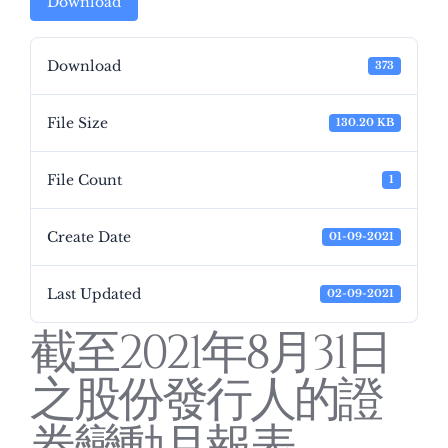
Download
Download
373
File Size
130.20 KB
File Count
1
Create Date
01-09-2021
Last Updated
02-09-2021
截至2021年8月31日
之股份發行人的證