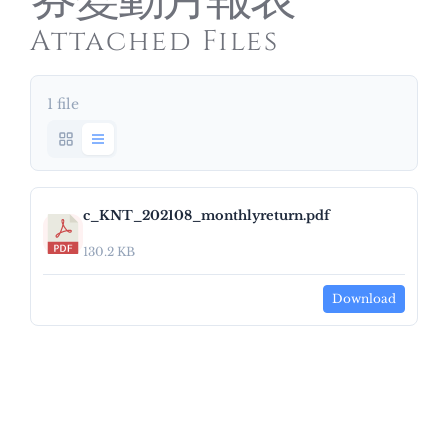
券變動月報表
Attached Files
1 file
c_KNT_202108_monthlyreturn.pdf
130.2 KB
Download