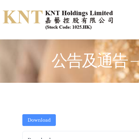
Skip
to
content
公告及通告 
Download