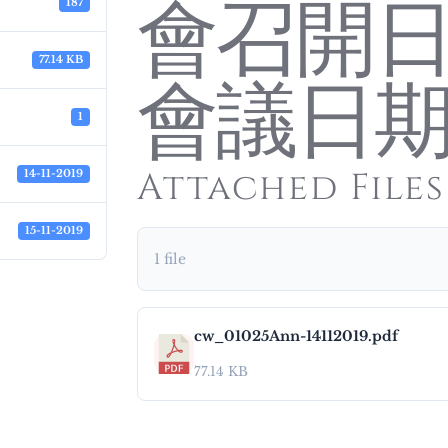
會召開日
187
77.14 KB
會議日
1
Attached Files
14-11-2019
15-11-2019
1 file
cw_01025Ann-14112019.pdf
77.14 KB