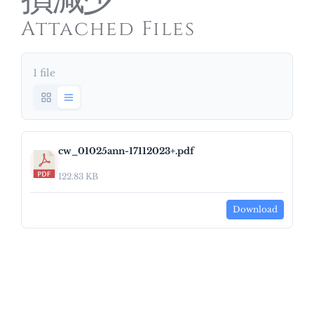
損減少
Attached Files
1 file
cw_01025ann-17112023+.pdf
122.83 KB
Download