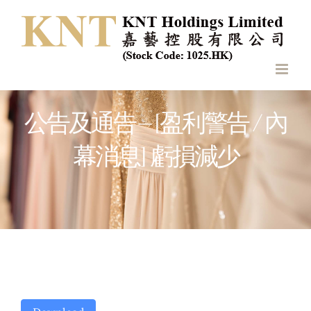
Skip
to
content
公告及通告 – [盈利警告 / 內
幕消息] 虧損減少